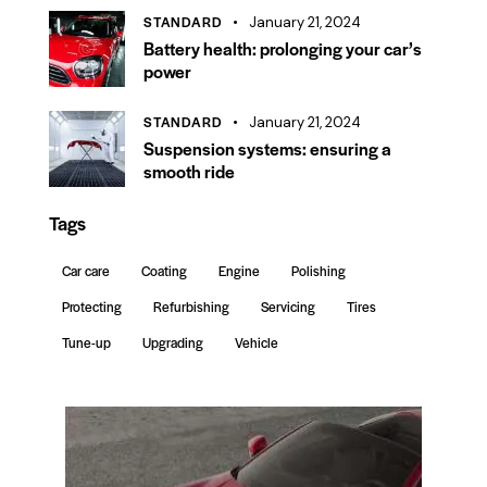
STANDARD
January 21, 2024
Battery health: prolonging your car’s
power
STANDARD
January 21, 2024
Suspension systems: ensuring a
smooth ride
Tags
Car care
Coating
Engine
Polishing
Protecting
Refurbishing
Servicing
Tires
Tune-up
Upgrading
Vehicle