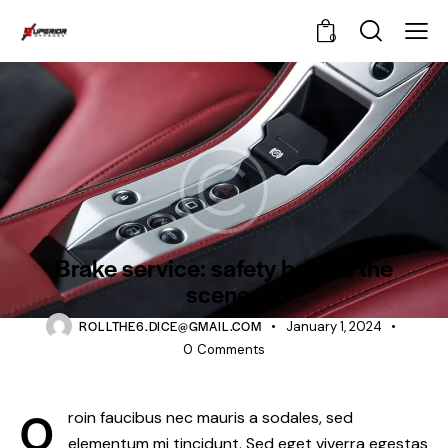
0
MAINTENANCE
Brake service: safety behind the
scenes
ROLLTHE6.DICE@GMAIL.COM
January 1, 2024
0
Comments
Q
roin faucibus nec mauris a sodales, sed
elementum mi tincidunt. Sed eget viverra egestas