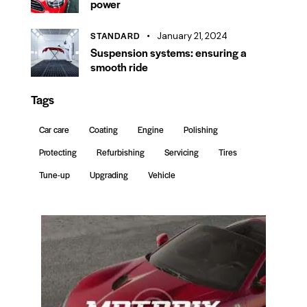
power
STANDARD
January 21, 2024
Suspension systems: ensuring a
smooth ride
Tags
Car care
Coating
Engine
Polishing
Protecting
Refurbishing
Servicing
Tires
Tune-up
Upgrading
Vehicle